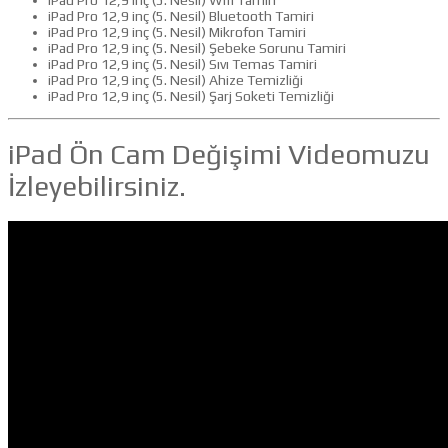
iPad Pro 12,9 inç (5. Nesil) Bluetooth Tamiri
iPad Pro 12,9 inç (5. Nesil) Mikrofon Tamiri
iPad Pro 12,9 inç (5. Nesil) Şebeke Sorunu Tamiri
iPad Pro 12,9 inç (5. Nesil) Sıvı Temas Tamiri
iPad Pro 12,9 inç (5. Nesil) Ahize Temizliği
iPad Pro 12,9 inç (5. Nesil) Şarj Soketi Temizliği
iPad Ön Cam Değişimi Videomuzu
İzleyebilirsiniz.