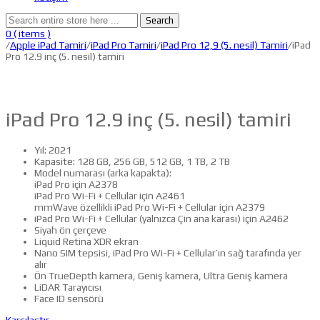
Search
0
( items )
/
Apple iPad Tamiri
/
iPad Pro Tamiri
/
iPad Pro 12,9 (5. nesil) Tamiri
/iPad
Pro 12.9 inç (5. nesil) tamiri
iPad Pro 12.9 inç (5. nesil) tamiri
Yıl: 2021
Kapasite: 128 GB, 256 GB, 512 GB, 1 TB, 2 TB
Model numarası (arka kapakta):
iPad Pro için A2378
iPad Pro Wi-Fi + Cellular için A2461
mmWave özellikli iPad Pro Wi-Fi + Cellular için A2379
iPad Pro Wi-Fi + Cellular (yalnızca Çin ana karası) için A2462
Siyah ön çerçeve
Liquid Retina XDR ekran
Nano SIM tepsisi, iPad Pro Wi-Fi + Cellular’ın sağ tarafında yer
alır
Ön TrueDepth kamera, Geniş kamera, Ultra Geniş kamera
LiDAR Tarayıcısı
Face ID sensörü