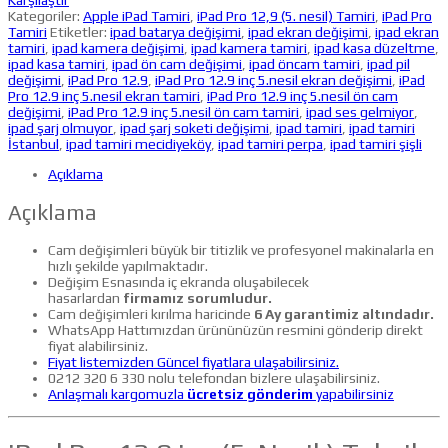
Karşılaştır
Kategoriler:
Apple iPad Tamiri
,
iPad Pro 12,9 (5. nesil) Tamiri
,
iPad Pro
Tamiri
Etiketler:
ipad batarya değişimi
,
ipad ekran değişimi
,
ipad ekran
tamiri
,
ipad kamera değişimi
,
ipad kamera tamiri
,
ipad kasa düzeltme
,
ipad kasa tamiri
,
ipad ön cam değişimi
,
ipad öncam tamiri
,
ipad pil
değişimi
,
iPad Pro 12.9
,
iPad Pro 12.9 inç 5.nesil ekran değişimi
,
iPad
Pro 12.9 inç 5.nesil ekran tamiri
,
iPad Pro 12.9 inç 5.nesil ön cam
değişimi
,
iPad Pro 12.9 inç 5.nesil ön cam tamiri
,
ipad ses gelmiyor
,
ipad şarj olmuyor
,
ipad şarj soketi değişimi
,
ipad tamiri
,
ipad tamiri
İstanbul
,
ipad tamiri mecidiyeköy
,
ipad tamiri perpa
,
ipad tamiri şişli
Açıklama
Açıklama
Cam değişimleri büyük bir titizlik ve profesyonel makinalarla en
hızlı şekilde yapılmaktadır.
Değişim Esnasında iç ekranda oluşabilecek
hasarlardan
firmamız sorumludur.
Cam değişimleri kırılma haricinde
6 Ay garantimiz altındadır.
WhatsApp Hattımızdan ürününüzün resmini gönderip direkt
fiyat alabilirsiniz.
Fiyat listemizden Güncel fiyatlara ulaşabilirsiniz.
0212 320 6 330 nolu telefondan bizlere ulaşabilirsiniz.
Anlaşmalı kargomuzla
ücretsiz gönderim
yapabilirsiniz