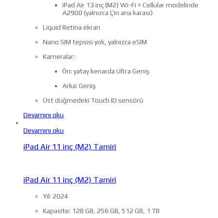
iPad Air 13 inç (M2) Wi-Fi + Cellular modelinde
A2900 (yalnızca Çin ana karası)
Liquid Retina ekran
Nano SIM tepsisi yok, yalnızca eSIM
Kameralar:
Ön: yatay kenarda Ultra Geniş
Arka: Geniş
Üst düğmedeki Touch ID sensörü
Devamını oku
Devamını oku
iPad Air 11 inç (M2) Tamiri
iPad Air 11 inç (M2) Tamiri
Yıl: 2024
Kapasite: 128 GB, 256 GB, 512 GB, 1 TB