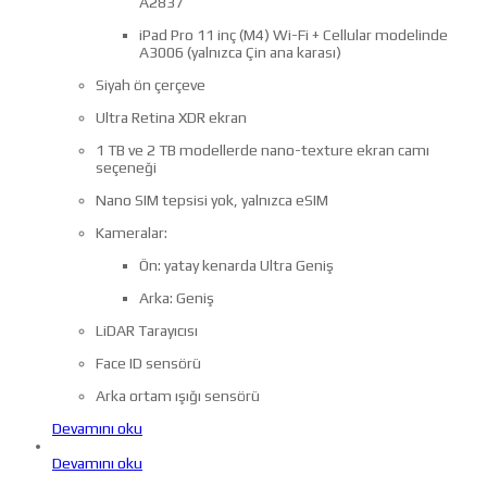
A2837
iPad Pro 11 inç (M4) Wi-Fi + Cellular modelinde
A3006 (yalnızca Çin ana karası)
Siyah ön çerçeve
Ultra Retina XDR ekran
1 TB ve 2 TB modellerde nano-texture ekran camı
seçeneği
Nano SIM tepsisi yok, yalnızca eSIM
Kameralar:
Ön: yatay kenarda Ultra Geniş
Arka: Geniş
LiDAR Tarayıcısı
Face ID sensörü
Arka ortam ışığı sensörü
Devamını oku
Devamını oku