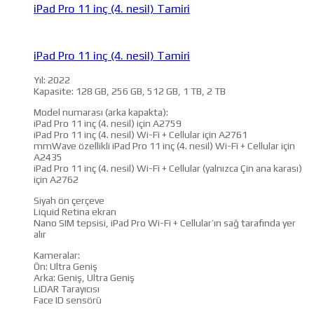
iPad Pro 11 inç (4. nesil) Tamiri
iPad Pro 11 inç (4. nesil) Tamiri
Yıl: 2022
Kapasite: 128 GB, 256 GB, 512 GB, 1 TB, 2 TB
Model numarası (arka kapakta):
iPad Pro 11 inç (4. nesil) için A2759
iPad Pro 11 inç (4. nesil) Wi-Fi + Cellular için A2761
mmWave özellikli iPad Pro 11 inç (4. nesil) Wi-Fi + Cellular için
A2435
iPad Pro 11 inç (4. nesil) Wi-Fi + Cellular (yalnızca Çin ana karası)
için A2762
Siyah ön çerçeve
Liquid Retina ekran
Nano SIM tepsisi, iPad Pro Wi-Fi + Cellular’ın sağ tarafında yer
alır
Kameralar:
Ön: Ultra Geniş
Arka: Geniş, Ultra Geniş
LiDAR Tarayıcısı
Face ID sensörü