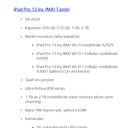
iPad Pro 13 inç (M4) Tamiri
Yıl: 2024
Kapasite: 256 GB, 512 GB, 1 TB, 2 TB
Model numarası (arka kapakta):
iPad Pro 13 inç (M4) Wi-Fi modelinde A2925
iPad Pro 13 inç (M4) Wi-Fi + Cellular modelinde
A2926
iPad Pro 13 inç (M4) Wi-Fi + Cellular modelinde
A3007 (yalnızca Çin ana karası)
Siyah ön çerçeve
Ultra Retina XDR ekran
1 TB ve 2 TB modellerde nano-texture ekran camı
seçeneği
Nano SIM tepsisi yok, yalnızca eSIM
Kameralar:
Ön: yatay kenarda Ultra Geniş