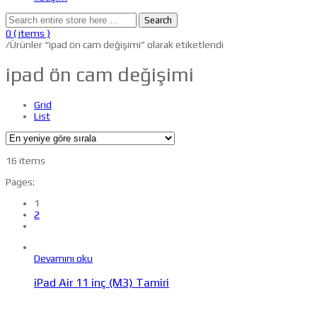
Search
0
( items )
/
Ürünler “ipad ön cam değişimi” olarak etiketlendi
ipad ön cam değişimi
Grid
List
16 items
Pages:
1
2
Devamını oku
iPad Air 11 inç (M3) Tamiri