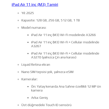
iPad Air 11 inç (M3) Tamiri
Yıl: 2025
Kapasite: 128 GB, 256 GB, 512 GB, 1 TB
Model numarası:
iPad Air 11 inç (M3) Wi-Fi modelinde A3266
iPad Air 11 inç (M3) Wi-Fi + Cellular modelinde
A3267
iPad Air 11 inç (M3) Wi-Fi + Cellular modelinde
A3270 (yalnızca Çin ana karası)
Liquid Retina ekran
Nano SIM tepsisi yok, yalnızca eSIM
Kameralar:
Ön: Yatay kenarda Ana Sahne özellikli 12 MP ön
kamera
Arka: Geniş
Üst düğmedeki Touch ID sensörü