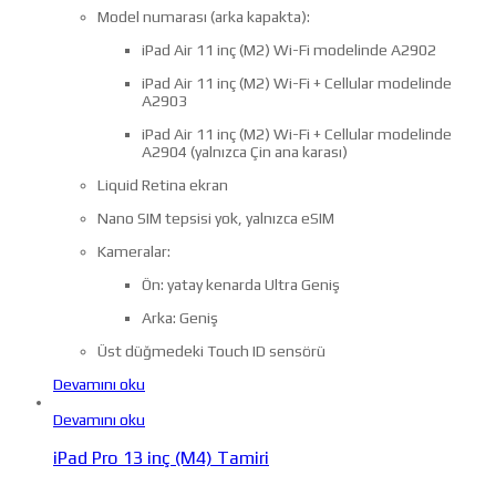
Model numarası (arka kapakta):
iPad Air 11 inç (M2) Wi-Fi modelinde A2902
iPad Air 11 inç (M2) Wi-Fi + Cellular modelinde
A2903
iPad Air 11 inç (M2) Wi-Fi + Cellular modelinde
A2904 (yalnızca Çin ana karası)
Liquid Retina ekran
Nano SIM tepsisi yok, yalnızca eSIM
Kameralar:
Ön: yatay kenarda Ultra Geniş
Arka: Geniş
Üst düğmedeki Touch ID sensörü
Devamını oku
Devamını oku
iPad Pro 13 inç (M4) Tamiri