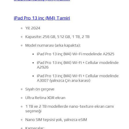
iPad Pro 13 inç (M4) Tamiri
Yıl: 2024
Kapasite: 256 GB, 512 GB, 1 TB, 2 TB
Model numarası (arka kapakta):
iPad Pro 13 inç (M4) Wi-Fi modelinde A2925
iPad Pro 13 inç (M4) Wi-Fi + Cellular modelinde
A2926
iPad Pro 13 inç (M4) Wi-Fi + Cellular modelinde
A3007 (yalnızca Çin ana karası)
Siyah ön çerçeve
Ultra Retina XDR ekran
1 TB ve 2 TB modellerde nano-texture ekran camı
seçeneği
Nano SIM tepsisi yok, yalnızca eSIM
Kameralar: