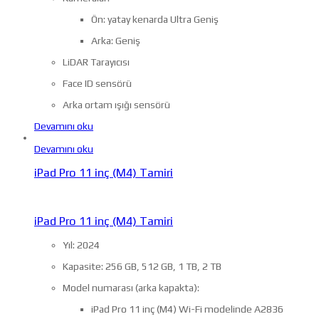
Ön: yatay kenarda Ultra Geniş
Arka: Geniş
LiDAR Tarayıcısı
Face ID sensörü
Arka ortam ışığı sensörü
Devamını oku
Devamını oku
iPad Pro 11 inç (M4) Tamiri
iPad Pro 11 inç (M4) Tamiri
Yıl: 2024
Kapasite: 256 GB, 512 GB, 1 TB, 2 TB
Model numarası (arka kapakta):
iPad Pro 11 inç (M4) Wi-Fi modelinde A2836