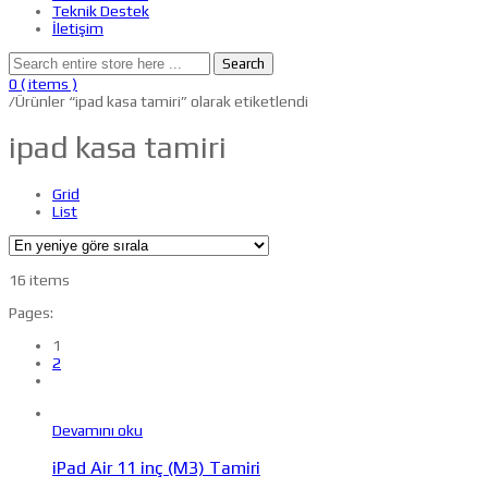
Teknik Destek
İletişim
Search
0
( items )
/
Ürünler “ipad kasa tamiri” olarak etiketlendi
ipad kasa tamiri
Grid
List
16 items
Pages:
1
2
Devamını oku
iPad Air 11 inç (M3) Tamiri