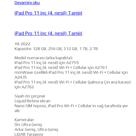
Devamını oku
iPad Pro 11 inç (4. nesil) Tamiri
iPad Pro 11 inç (4. nesil) Tamiri
Yıl: 2022
Kapasite: 128 GB, 256 GB, 512 GB, 1 TB, 2 TB
Model numarası (arka kapakta):
iPad Pro 11 inç (4. nesil) için A2759
iPad Pro 11 inç (4. nesil) Wi-Fi + Cellular için A2761
mmWave özellikli iPad Pro 11 inç (4. nesil) Wi-Fi + Cellular için
A2435
iPad Pro 11 inç (4. nesil) Wi-Fi + Cellular (yalnızca Çin ana karası)
için A2762
Siyah ön çerçeve
Liquid Retina ekran
Nano SIM tepsisi, iPad Pro Wi-Fi + Cellular’ın sağ tarafında yer
alır
Kameralar:
Ön: Ultra Geniş
Arka: Geniş, Ultra Geniş
LiDAR Tarayıcısı