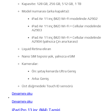
Kapasite: 128 GB, 256 GB, 512 GB, 1 TB
Model numarası (arka kapakta):
iPad Air 11 inç (M2) Wi-Fi modelinde A2902
iPad Air 11 inç (M2) Wi-Fi + Cellular modelinde
A2903
iPad Air 11 inç (M2) Wi-Fi + Cellular modelinde
A2904 (yalnızca Çin ana karası)
Liquid Retina ekran
Nano SIM tepsisi yok, yalnızca eSIM
Kameralar:
Ön: yatay kenarda Ultra Geniş
Arka: Geniş
Üst düğmedeki Touch ID sensörü
Devamını oku
Devamını oku
iPad Pro 13 inç (M4) Tamiri