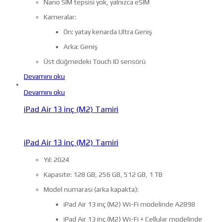
Nano SIM tepsisi yok, yalnızca eSIM
Kameralar:
Ön: yatay kenarda Ultra Geniş
Arka: Geniş
Üst düğmedeki Touch ID sensörü
Devamını oku
Devamını oku
iPad Air 13 inç (M2) Tamiri
iPad Air 13 inç (M2) Tamiri
Yıl: 2024
Kapasite: 128 GB, 256 GB, 512 GB, 1 TB
Model numarası (arka kapakta):
iPad Air 13 inç (M2) Wi-Fi modelinde A2898
iPad Air 13 inç (M2) Wi-Fi + Cellular modelinde