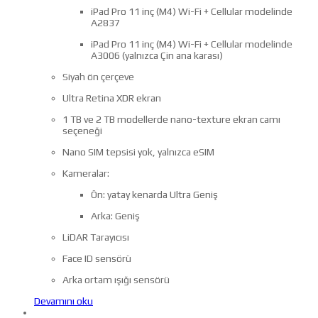
iPad Pro 11 inç (M4) Wi-Fi + Cellular modelinde
A2837
iPad Pro 11 inç (M4) Wi-Fi + Cellular modelinde
A3006 (yalnızca Çin ana karası)
Siyah ön çerçeve
Ultra Retina XDR ekran
1 TB ve 2 TB modellerde nano-texture ekran camı
seçeneği
Nano SIM tepsisi yok, yalnızca eSIM
Kameralar:
Ön: yatay kenarda Ultra Geniş
Arka: Geniş
LiDAR Tarayıcısı
Face ID sensörü
Arka ortam ışığı sensörü
Devamını oku