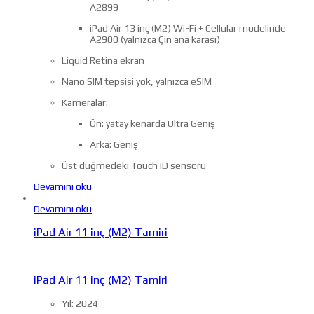
A2899
iPad Air 13 inç (M2) Wi-Fi + Cellular modelinde
A2900 (yalnızca Çin ana karası)
Liquid Retina ekran
Nano SIM tepsisi yok, yalnızca eSIM
Kameralar:
Ön: yatay kenarda Ultra Geniş
Arka: Geniş
Üst düğmedeki Touch ID sensörü
Devamını oku
Devamını oku
iPad Air 11 inç (M2) Tamiri
iPad Air 11 inç (M2) Tamiri
Yıl: 2024