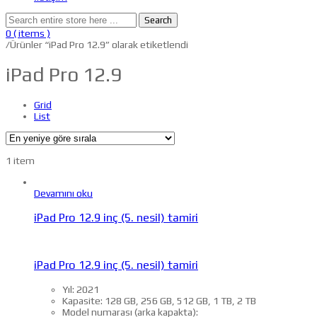
Search
0
( items )
/
Ürünler “iPad Pro 12.9” olarak etiketlendi
iPad Pro 12.9
Grid
List
1 item
Devamını oku
iPad Pro 12.9 inç (5. nesil) tamiri
iPad Pro 12.9 inç (5. nesil) tamiri
Yıl: 2021
Kapasite: 128 GB, 256 GB, 512 GB, 1 TB, 2 TB
Model numarası (arka kapakta):