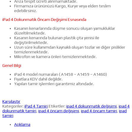
Arıza tespit ücreti alınmamaktadır.
Firmamıza ürününüzü Kargo, Kurye veya elden teslim
edebilirsiniz.
iPad 4 Dokunmatik Öncam Değişimi Esnasında
Kasanın kenarlarında düşme sonucu oluşan yamukluklar
düzeltilmektedir.
Kasanın kenarında bulunan plastik çıta yenisi ile
değiştirilmektedir.
Uzun süre kullanımdan kaynaklı oluşan tozlar ve diğer pislikler
temizlenmektedir.
Mikrofon ve kamera önleri temizlenmektedir.
Genel Bilgi
iPad 4 model numaraları ( A1458 – A1459 – A1460)
Fiyatlara KDV dahil değildir.
Yapılan tamir işlemleri garantimiz altındadır.
Karşılaştır
Kategoriler:
iPad 4 Tamiri
Etiketler:
ipad 4 dokunmatik değişimi
,
ipad 4
dokunmatik tamiri
,
ipad 4 öncam değişimi
,
ipad 4 öncam tamiri
,
ipad
tamiri
Açıklama