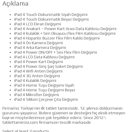
Açıklama
iPad 4 Touch Dokunmatik Siyah Değişimi
iPad 4 Touch Dokunmatik Beyaz Değişimi
iPad 4 LCD Ekran Değişimi
iPad 4 Anakart – Power Kart Arası Data Kablosu Değişimi
iPad 4 Kulaklık + Sim Okuyucu Flex Film Kablosu Değişimi
iPad 4 Hoparlör Buzzer Flex Film Kablo Değişimi
iPad 4 Ön Kamera Değişimi
iPad 4 Arka Kamera Değişimi
iPad 4 Power ON/OFF + Ses Flex Flim Değişimi
iPad 4 LCD Data Kablosu Değişimi
iPad 4 Power Kart Değişimi
iPad 4 Power Giriş Şarj Soket Değişimi
iPad 4 Wifi Anten Değişimi
iPad 4 3G Anten Değişimi
iPad 4 Kulaklık Değişimi
iPad 4 Home Tuşu Değişimi Siyah
iPad 4 Home Tuşu Değişimi Beyaz
iPad 4 Mikrofon Değişimi
iPad 4 Silikon Çerçeve Çıta Değişimi
Firmamız Türkiye’nin ilk tablet tamircisidir. 12. yılımızı doldurmanın
gururunu yaşıyoruz. Bizlere güvenen ve desteğini hiç eksik etmeyen
bayi ve müşterilerimize çok teşekkür ederiz. Since 2012 \
tablettamircisi.com firmamızın tescilli markasıdır
Select at least 2 products