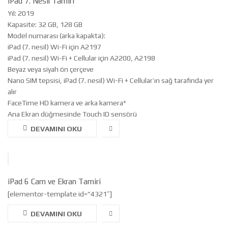
iPad 7. Nesil Tamiri
Yıl: 2019
Kapasite: 32 GB, 128 GB
Model numarası (arka kapakta):
iPad (7. nesil) Wi-Fi için A2197
iPad (7. nesil) Wi-Fi + Cellular için A2200, A2198
Beyaz veya siyah ön çerçeve
Nano SIM tepsisi, iPad (7. nesil) Wi-Fi + Cellular’ın sağ tarafında yer
alır
FaceTime HD kamera ve arka kamera*
Ana Ekran düğmesinde Touch ID sensörü
DEVAMINI OKU
iPad 6 Cam ve Ekran Tamiri
[elementor-template id=”4321″]
DEVAMINI OKU