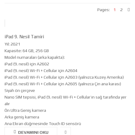
Pages:
1
2
iPad 9. Nesil Tamiri
Yıl: 2021
Kapasite: 64 GB, 256 GB
Model numaraları (arka kapakta):
iPad (9. nesil) için A2602
iPad (9. nesil) Wi-Fi + Cellular için A2604
iPad (9. nesil) Wi-Fi + Cellular için A2603 (yalnızca Kuzey Amerika)
iPad (9. nesil) Wi-Fi + Cellular için A2605 (yalnızca Çin ana karası)
Siyah ön çerçeve
Nano SIM tepsisi, iPad (9. nesil) Wi-Fi + Cellular’ın sağ tarafında yer
alır
Ön Ultra Geniş kamera
Arka geniş kamera
Ana Ekran düğmesinde Touch ID sensörü
DEVAMINI OKU