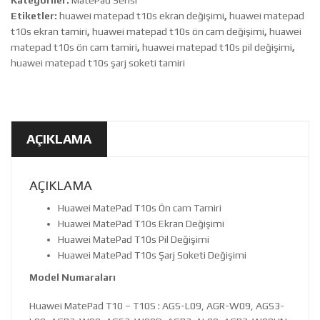
Kategoriler:
MatePad Serisi
Etiketler:
huawei matepad t10s ekran değişimi
,
huawei matepad
t10s ekran tamiri
,
huawei matepad t10s ön cam değişimi
,
huawei
matepad t10s ön cam tamiri
,
huawei matepad t10s pil değişimi
,
huawei matepad t10s şarj soketi tamiri
AÇIKLAMA
AÇIKLAMA
Huawei MatePad T10s Ön cam Tamiri
Huawei MatePad T10s Ekran Değişimi
Huawei MatePad T10s Pil Değişimi
Huawei MatePad T10s Şarj Soketi Değişimi
Model Numaraları
Huawei MatePad T10 – T10S : AGS-L09, AGR-W09, AGS3-