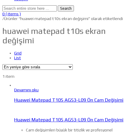
Search
0
( items )
/
Ürünler “huawei matepad t10s ekran değişimi” olarak etiketlendi
huawei matepad t10s ekran
değişimi
Grid
List
1 item
Devamını oku
Huawei Matepad T10S AGS3-L09 Ön Cam Değişimi
Huawei Matepad T10S AGS3-L09 Ön Cam Değişimi
Cam değişimleri büyük bir titizlik ve profesyonel