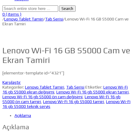
Search
0
( items )
/
Lenovo Tablet Tamiri
/
Tab Serisi
/Lenovo Wi-Fi 16 GB S5000 Cam ve
Ekran Tamiri
Lenovo Wi-Fi 16 GB S5000 Cam ve
Ekran Tamiri
[elementor-template id=”4321″]
Karşılaştır
Kategoriler:
Lenovo Tablet Tamiri
,
Tab Serisi
Etiketler:
Lenovo Wi-Fi
16 gb S5000 ekran değişimi
,
Lenovo Wi-Fi 16 gb S5000 ekran tamiri
,
Lenovo Wi-Fi 16 gb S5000 ön cam değişimi
,
Lenovo Wi-Fi 16 gb
S5000 ön cam tamiri
,
Lenovo Wi-Fi 16 gb S5000 tamiri
,
Lenovo Wi-Fi
16 gb S5000 teknik servis
Açıklama
Açıklama