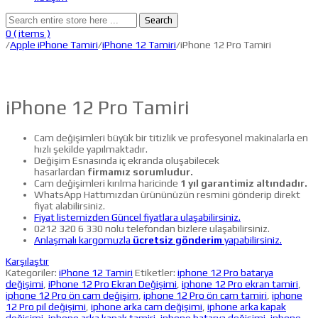
Search
0
( items )
/
Apple iPhone Tamiri
/
iPhone 12 Tamiri
/iPhone 12 Pro Tamiri
iPhone 12 Pro Tamiri
Cam değişimleri büyük bir titizlik ve profesyonel makinalarla en
hızlı şekilde yapılmaktadır.
Değişim Esnasında iç ekranda oluşabilecek
hasarlardan
firmamız sorumludur.
Cam değişimleri kırılma haricinde
1 yıl garantimiz altındadır.
WhatsApp Hattımızdan ürününüzün resmini gönderip direkt
fiyat alabilirsiniz.
Fiyat listemizden Güncel fiyatlara ulaşabilirsiniz.
0212 320 6 330 nolu telefondan bizlere ulaşabilirsiniz.
Anlaşmalı kargomuzla
ücretsiz gönderim
yapabilirsiniz.
Karşılaştır
Kategoriler:
iPhone 12 Tamiri
Etiketler:
iphone 12 Pro batarya
değişimi
,
iPhone 12 Pro Ekran Değişimi
,
iphone 12 Pro ekran tamiri
,
iphone 12 Pro ön cam değişim
,
iphone 12 Pro ön cam tamiri
,
iphone
12 Pro pil değişimi
,
iphone arka cam değişimi
,
iphone arka kapak