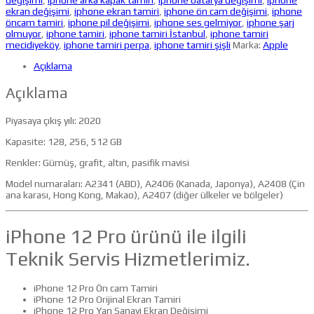
değişimi
,
iphone arka kapak tamiri
,
iphone batarya değişimi
,
iphone
ekran değişimi
,
iphone ekran tamiri
,
iphone ön cam değişimi
,
iphone
öncam tamiri
,
iphone pil değişimi
,
iphone ses gelmiyor
,
iphone şarj
olmuyor
,
iphone tamiri
,
iphone tamiri İstanbul
,
iphone tamiri
mecidiyeköy
,
iphone tamiri perpa
,
iphone tamiri şişli
Marka:
Apple
Açıklama
Açıklama
Piyasaya çıkış yılı: 2020
Kapasite: 128, 256, 512 GB
Renkler: Gümüş, grafit, altın, pasifik mavisi
Model numaraları: A2341 (ABD), A2406 (Kanada, Japonya), A2408 (Çin
ana karası, Hong Kong, Makao), A2407 (diğer ülkeler ve bölgeler)
iPhone 12 Pro ürünü ile ilgili
Teknik Servis Hizmetlerimiz.
iPhone 12 Pro Ön cam Tamiri
iPhone 12 Pro Orijinal Ekran Tamiri
iPhone 12 Pro Yan Sanayi Ekran Değişimi