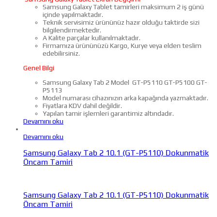
Samsung Galaxy Tablet tamirleri maksimum 2 iş günü
içinde yapılmaktadır.
Teknik servisimiz ürününüz hazır olduğu taktirde sizi
bilgilendirmektedir.
A Kalite parçalar kullanılmaktadır.
Firmamıza ürününüzü Kargo, Kurye veya elden teslim
edebilirsiniz.
Genel Bilgi
Samsung Galaxy Tab 2 Model GT-P5110 GT-P5100 GT-
P5113
Model numarası cihazınızın arka kapağında yazmaktadır.
Fiyatlara KDV dahil değildir.
Yapılan tamir işlemleri garantimiz altındadır.
Devamını oku
Devamını oku
Samsung Galaxy Tab 2 10.1 (GT-P5110) Dokunmatik
Öncam Tamiri
Samsung Galaxy Tab 2 10.1 (GT-P5110) Dokunmatik
Öncam Tamiri