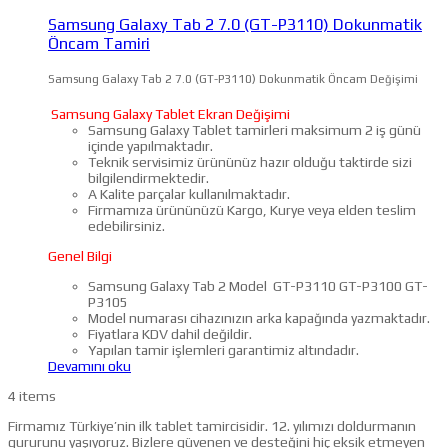
Samsung Galaxy Tab 2 7.0 (GT-P3110) Dokunmatik
Öncam Tamiri
Samsung Galaxy Tab 2 7.0 (GT-P3110) Dokunmatik Öncam Değişimi
Samsung Galaxy Tablet Ekran Değişimi
Samsung Galaxy Tablet tamirleri maksimum 2 iş günü
içinde yapılmaktadır.
Teknik servisimiz ürününüz hazır olduğu taktirde sizi
bilgilendirmektedir.
A Kalite parçalar kullanılmaktadır.
Firmamıza ürününüzü Kargo, Kurye veya elden teslim
edebilirsiniz.
Genel Bilgi
Samsung Galaxy Tab 2 Model GT-P3110 GT-P3100 GT-
P3105
Model numarası cihazınızın arka kapağında yazmaktadır.
Fiyatlara KDV dahil değildir.
Yapılan tamir işlemleri garantimiz altındadır.
Devamını oku
4 items
Firmamız Türkiye’nin ilk tablet tamircisidir. 12. yılımızı doldurmanın
gururunu yaşıyoruz. Bizlere güvenen ve desteğini hiç eksik etmeyen