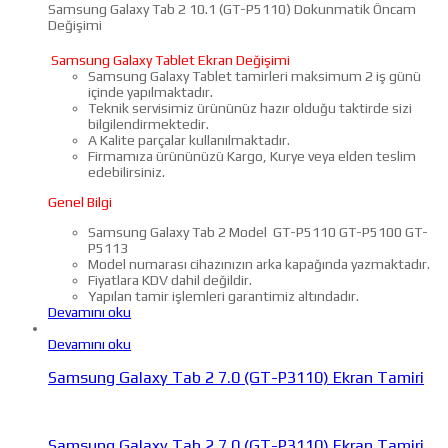
Samsung Galaxy Tab 2 10.1 (GT-P5110) Dokunmatik Öncam
Değişimi
Samsung Galaxy Tablet Ekran Değişimi
Samsung Galaxy Tablet tamirleri maksimum 2 iş günü
içinde yapılmaktadır.
Teknik servisimiz ürününüz hazır olduğu taktirde sizi
bilgilendirmektedir.
A Kalite parçalar kullanılmaktadır.
Firmamıza ürününüzü Kargo, Kurye veya elden teslim
edebilirsiniz.
Genel Bilgi
Samsung Galaxy Tab 2 Model GT-P5110 GT-P5100 GT-
P5113
Model numarası cihazınızın arka kapağında yazmaktadır.
Fiyatlara KDV dahil değildir.
Yapılan tamir işlemleri garantimiz altındadır.
Devamını oku
Devamını oku
Samsung Galaxy Tab 2 7.0 (GT-P3110) Ekran Tamiri
Samsung Galaxy Tab 2 7.0 (GT-P3110) Ekran Tamiri