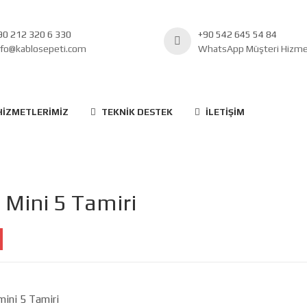
90 212 320 6 330
+90 542 645 54 84
nfo@kablosepeti.com
WhatsApp Müşteri Hizmet
HIZMETLERIMIZ
TEKNIK DESTEK
İLETIŞIM
 Mini 5 Tamiri
mini 5 Tamiri