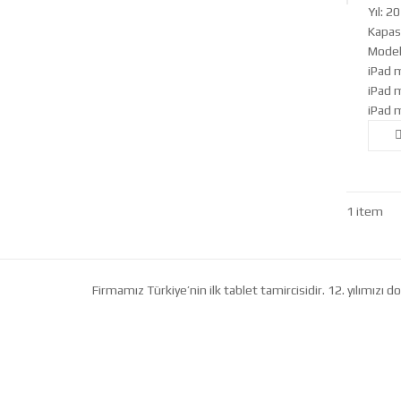
Yıl: 2
Kapas
Model
iPad m
iPad m
iPad m
1 item
Firmamız Türkiye’nin ilk tablet tamircisidir. 12. yılımız