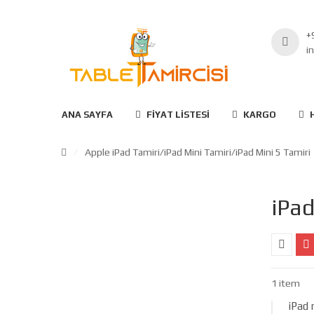
+
i
ANA SAYFA
FIYAT LISTESI
KARGO
/
Apple iPad Tamiri
/
iPad Mini Tamiri
/iPad Mini 5 Tamiri
iPad
1 item
iPad 