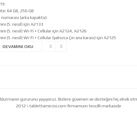
019
ite: 64 GB, 256 GB
 numarası (arka kapakta):
ini (5. nesil) için A2133
ini (5. nesil) Wi-Fi + Cellular için A2124, A2126
ini (5. nesil) Wi-Fi + Cellular (yalnızca Çin ana karası) için A2125
DEVAMINI OKU
ı doldurmanın gururunu yaşıyoruz. Bizlere güvenen ve desteğini hiç eksik 
2012 \ tablettamircisi.com firmamızın tescilli markasıdır