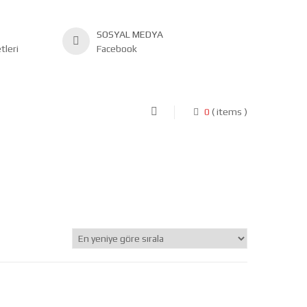
SOSYAL MEDYA
leri
Facebook
0
( items )