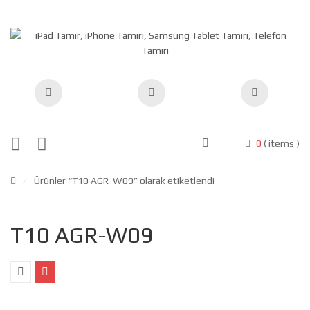
0
( items )
/
Ürünler “T10 AGR-W09” olarak etiketlendi
T10 AGR-W09