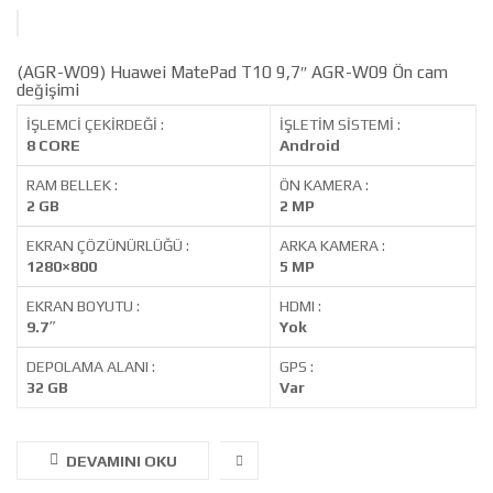
(AGR-W09) Huawei MatePad T10 9,7″ AGR-W09 Ön cam
değişimi
İŞLEMCİ ÇEKİRDEĞİ :
İŞLETİM SİSTEMİ :
8 CORE
Android
RAM BELLEK :
ÖN KAMERA :
2 GB
2 MP
EKRAN ÇÖZÜNÜRLÜĞÜ :
ARKA KAMERA :
1280×800
5 MP
EKRAN BOYUTU :
HDMI :
9.7″
Yok
DEPOLAMA ALANI :
GPS :
32 GB
Var
DEVAMINI OKU