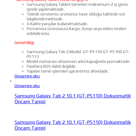
Samsung Galaxy Tablet tamirleri maksimum 2 iş günü
içinde yapılmaktadır.
Teknik servisimiz ürününüz hazır olduğu taktirde sizi
bilgilendirmektedir.
A Kalite parçalar kullanılmaktadır.
Firmamıza ürününüzü Kargo, Kurye veya elden teslim
edebilirsiniz.
Genel Bilgi
Samsung Galaxy Tab 2 Model GT-P5110 GT-P5100 GT-
P5113
Model numarası cihazınızın arka kapağında yazmaktadır.
Fiyatlara KDV dahil değildir.
Yapılan tamir işlemleri garantimiz altındadır.
Devamını oku
Devamını oku
Samsung Galaxy Tab 2 10.1 (GT-P5110) Dokunmatik
Öncam Tamiri
Samsung Galaxy Tab 2 10.1 (GT-P5110) Dokunmatik
Öncam Tamiri