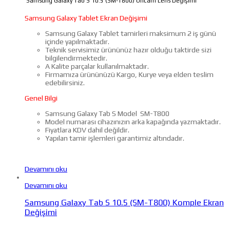
Samsung Galaxy Tab S 10.5 (SM-T800) Öncam Lens Değişimi
Samsung Galaxy Tablet Ekran Değişimi
Samsung Galaxy Tablet tamirleri maksimum 2 iş günü
içinde yapılmaktadır.
Teknik servisimiz ürününüz hazır olduğu taktirde sizi
bilgilendirmektedir.
A Kalite parçalar kullanılmaktadır.
Firmamıza ürününüzü Kargo, Kurye veya elden teslim
edebilirsiniz.
Genel Bilgi
Samsung Galaxy Tab S Model SM-T800
Model numarası cihazınızın arka kapağında yazmaktadır.
Fiyatlara KDV dahil değildir.
Yapılan tamir işlemleri garantimiz altındadır.
Devamını oku
Devamını oku
Samsung Galaxy Tab S 10.5 (SM-T800) Komple Ekran
Değişimi