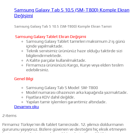
Samsung Galaxy Tab S 10.5 (SM-T800) Komple Ekran
Değişimi
Samsung Galaxy Tab S 10.5 (SM-T800) Komple Ekran Tamiri
Samsung Galaxy Tablet Ekran Değişimi
Samsung Galaxy Tablet tamirleri maksimum 2 iş günü
içinde yapılmaktadır.
Teknik servisimiz ürününüz hazır olduğu taktirde sizi
bilgilendirmektedir.
A Kalite parçalar kullanılmaktadır.
Firmamıza ürününüzü Kargo, Kurye veya elden teslim
edebilirsiniz.
Genel Bilgi
Samsung Galaxy Tab S Model SM-T800
Model numarası cihazınızın arka kapağında yazmaktadır.
Fiyatlara KDV dahil değildir.
Yapılan tamir işlemleri garantimiz altındadır.
Devamını oku
2 items
Firmamız Türkiye’nin ilk tablet tamircisidir. 12. yılımızı doldurmanın
gururunu yaşıyoruz. Bizlere güvenen ve desteğini hiç eksik etmeyen