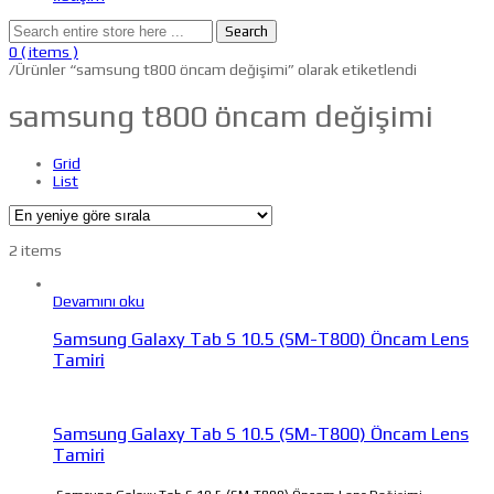
Search
0
( items )
/
Ürünler “samsung t800 öncam değişimi” olarak etiketlendi
samsung t800 öncam değişimi
Grid
List
2 items
Devamını oku
Samsung Galaxy Tab S 10.5 (SM-T800) Öncam Lens
Tamiri
Samsung Galaxy Tab S 10.5 (SM-T800) Öncam Lens
Tamiri