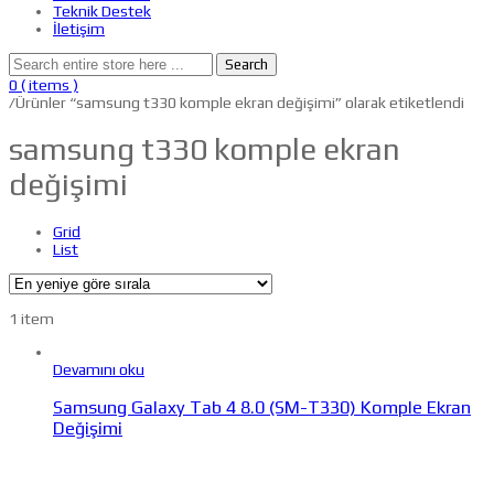
Teknik Destek
İletişim
Search
0
( items )
/
Ürünler “samsung t330 komple ekran değişimi” olarak etiketlendi
samsung t330 komple ekran
değişimi
Grid
List
1 item
Devamını oku
Samsung Galaxy Tab 4 8.0 (SM-T330) Komple Ekran
Değişimi