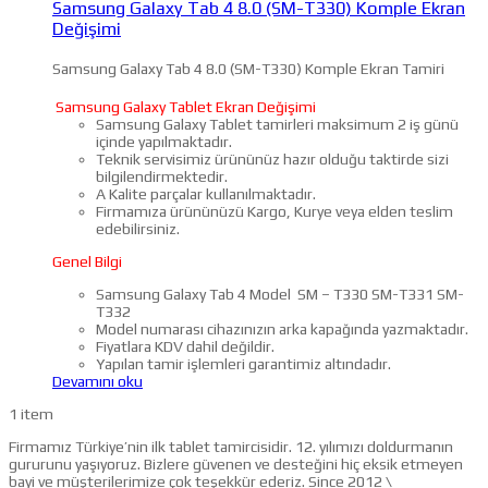
Samsung Galaxy Tab 4 8.0 (SM-T330) Komple Ekran
Değişimi
Samsung Galaxy Tab 4 8.0 (SM-T330) Komple Ekran Tamiri
Samsung Galaxy Tablet Ekran Değişimi
Samsung Galaxy Tablet tamirleri maksimum 2 iş günü
içinde yapılmaktadır.
Teknik servisimiz ürününüz hazır olduğu taktirde sizi
bilgilendirmektedir.
A Kalite parçalar kullanılmaktadır.
Firmamıza ürününüzü Kargo, Kurye veya elden teslim
edebilirsiniz.
Genel Bilgi
Samsung Galaxy Tab 4 Model SM – T330 SM-T331 SM-
T332
Model numarası cihazınızın arka kapağında yazmaktadır.
Fiyatlara KDV dahil değildir.
Yapılan tamir işlemleri garantimiz altındadır.
Devamını oku
1 item
Firmamız Türkiye’nin ilk tablet tamircisidir. 12. yılımızı doldurmanın
gururunu yaşıyoruz. Bizlere güvenen ve desteğini hiç eksik etmeyen
bayi ve müşterilerimize çok teşekkür ederiz. Since 2012 \