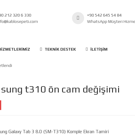
90 212 320 6 330
+90 542 645 54 84
nfo@kablosepeti.com
WhatsApp Müşteri Hizmet
HIZMETLERIMIZ
TEKNIK DESTEK
İLETIŞIM
etlendi
sung t310 ön cam değişimi
ung Galaxy Tab 3 8.0 (SM-T310) Komple Ekran Tamiri