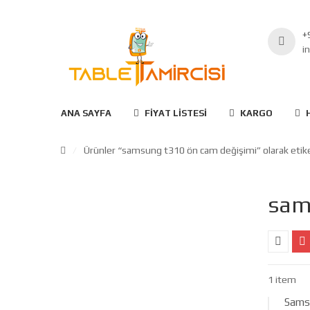
+
i
ANA SAYFA
FIYAT LISTESI
KARGO
/
Ürünler “samsung t310 ön cam değişimi” olarak etik
sam
1 item
Sams