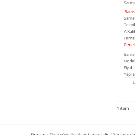
Samsu
Samsu
Samsu
Teknik
A Kali
Firma
Genel 
Samsu
Model
Fiyatl
Yapıla
1 item
Firmamız Türkiye’nin ilk tablet tamircisidir. 12. yılımız