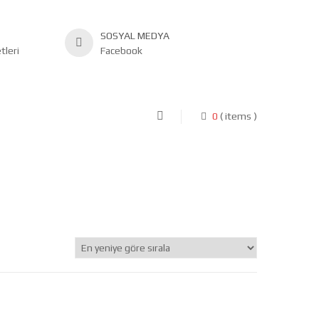
SOSYAL MEDYA
leri
Facebook
0
( items )