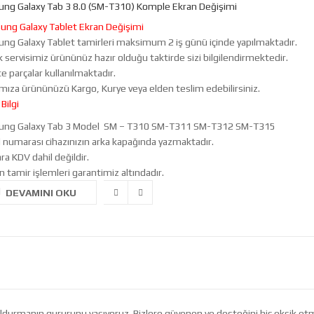
ng Galaxy Tab 3 8.0 (SM-T310) Komple Ekran Değişimi
ng Galaxy Tablet Ekran Değişimi
ng Galaxy Tablet tamirleri maksimum 2 iş günü içinde yapılmaktadır.
 servisimiz ürününüz hazır olduğu taktirde sizi bilgilendirmektedir.
te parçalar kullanılmaktadır.
mıza ürününüzü Kargo, Kurye veya elden teslim edebilirsiniz.
Bilgi
ng Galaxy Tab 3 Model SM – T310 SM-T311 SM-T312 SM-T315
 numarası cihazınızın arka kapağında yazmaktadır.
ara KDV dahil değildir.
n tamir işlemleri garantimiz altındadır.
DEVAMINI OKU
ı doldurmanın gururunu yaşıyoruz. Bizlere güvenen ve desteğini hiç eksik 