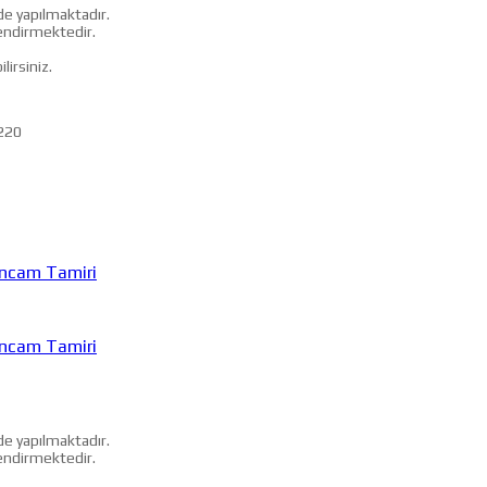
e yapılmaktadır.
lendirmektedir.
irsiniz.
220
ncam Tamiri
ncam Tamiri
e yapılmaktadır.
lendirmektedir.