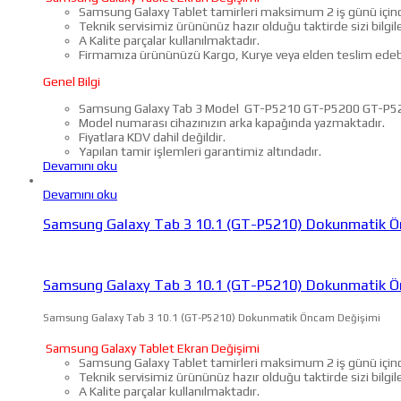
Samsung Galaxy Tablet tamirleri maksimum 2 iş günü içind
Teknik servisimiz ürününüz hazır olduğu taktirde sizi bilgi
A Kalite parçalar kullanılmaktadır.
Firmamıza ürününüzü Kargo, Kurye veya elden teslim edebil
Genel Bilgi
Samsung Galaxy Tab 3 Model GT-P5210 GT-P5200 GT-P5
Model numarası cihazınızın arka kapağında yazmaktadır.
Fiyatlara KDV dahil değildir.
Yapılan tamir işlemleri garantimiz altındadır.
Devamını oku
Devamını oku
Samsung Galaxy Tab 3 10.1 (GT-P5210) Dokunmatik Ö
Samsung Galaxy Tab 3 10.1 (GT-P5210) Dokunmatik Ö
Samsung Galaxy Tab 3 10.1 (GT-P5210) Dokunmatik Öncam Değişimi
Samsung Galaxy Tablet Ekran Değişimi
Samsung Galaxy Tablet tamirleri maksimum 2 iş günü içind
Teknik servisimiz ürününüz hazır olduğu taktirde sizi bilgi
A Kalite parçalar kullanılmaktadır.