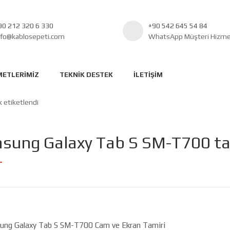
90 212 320 6 330
+90 542 645 54 84
nfo@kablosepeti.com
WhatsApp Müşteri Hizmet
METLERIMIZ
TEKNIK DESTEK
İLETIŞIM
 etiketlendi
sung Galaxy Tab S SM-T700 ta
ung Galaxy Tab S SM-T700 Cam ve Ekran Tamiri