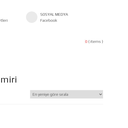
SOSYAL MEDYA
leri
Facebook
0
( items )
miri