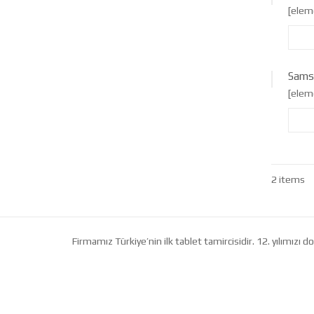
[elem
Sams
[elem
2 items
Firmamız Türkiye’nin ilk tablet tamircisidir. 12. yılımız