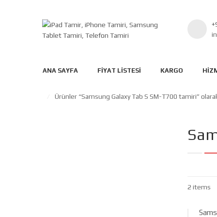
+
i
ANA SAYFA
FIYAT LISTESI
KARGO
HIZ
/
Ürünler “Samsung Galaxy Tab S SM-T700 tamiri” olarak
Sam
2 items
Sams