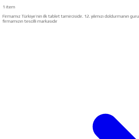
1 item
Firmamız Türkiye’nin ilk tablet tamircisidir. 12. yılımızı doldurmanın g
firmamızın tescilli markasıdır