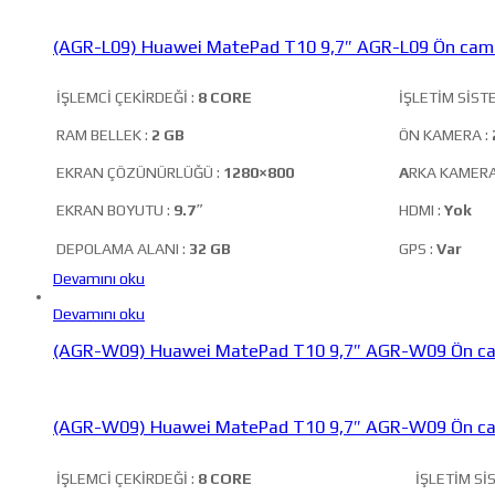
(AGR-L09) Huawei MatePad T10 9,7″ AGR-L09 Ön cam 
İŞLEMCİ ÇEKİRDEĞİ :
8 CORE
İŞLETİM SİSTE
RAM BELLEK :
2 GB
ÖN KAMERA :
EKRAN ÇÖZÜNÜRLÜĞÜ :
1280×800
A
RKA KAMERA
EKRAN BOYUTU :
9.7″
HDMI :
Yok
DEPOLAMA ALANI :
32 GB
GPS :
Var
Devamını oku
Devamını oku
(AGR-W09) Huawei MatePad T10 9,7″ AGR-W09 Ön ca
(AGR-W09) Huawei MatePad T10 9,7″ AGR-W09 Ön ca
İŞLEMCİ ÇEKİRDEĞİ :
8 CORE
İŞLETİM Sİ