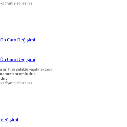
iyat alabilirsiniz.
 Ön Cam Değişimi
 Ön Cam Değişimi
a en hızlı şekilde yapılmaktadır.
mamız sorumludur.
dır.
iyat alabilirsiniz.
değişimi