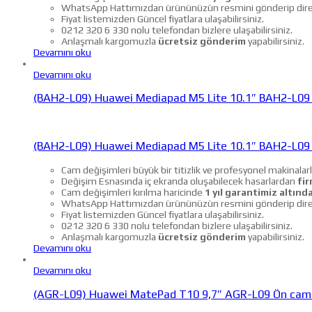
WhatsApp Hattımızdan ürününüzün resmini gönderip direkt f
Fiyat listemizden Güncel fiyatlara ulaşabilirsiniz.
0212 320 6 330 nolu telefondan bizlere ulaşabilirsiniz.
Anlaşmalı kargomuzla
ücretsiz gönderim
yapabilirsiniz.
Devamını oku
Devamını oku
(BAH2-L09) Huawei Mediapad M5 Lite 10.1″ BAH2-L09
(BAH2-L09) Huawei Mediapad M5 Lite 10.1″ BAH2-L09
Cam değişimleri büyük bir titizlik ve profesyonel makinalarl
Değişim Esnasında iç ekranda oluşabilecek hasarlardan
fir
Cam değişimleri kırılma haricinde
1 yıl garantimiz altında
WhatsApp Hattımızdan ürününüzün resmini gönderip direkt f
Fiyat listemizden Güncel fiyatlara ulaşabilirsiniz.
0212 320 6 330 nolu telefondan bizlere ulaşabilirsiniz.
Anlaşmalı kargomuzla
ücretsiz gönderim
yapabilirsiniz.
Devamını oku
Devamını oku
(AGR-L09) Huawei MatePad T10 9,7″ AGR-L09 Ön cam 