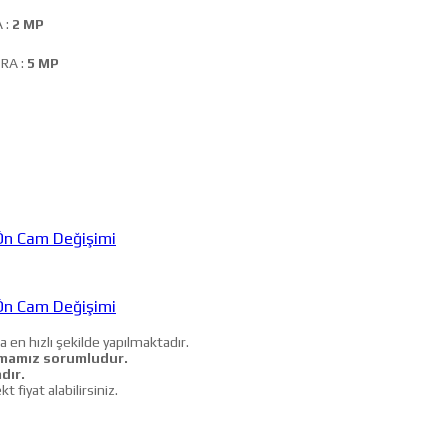
 :
2 MP
RA :
5 MP
n Cam Değişimi
n Cam Değişimi
a en hızlı şekilde yapılmaktadır.
mamız sorumludur.
dır.
iyat alabilirsiniz.