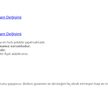
am Değişimi
am Değişimi
a en hızlı şekilde yapılmaktadır.
mamız sorumludur.
dır.
iyat alabilirsiniz.
ururunu yaşıyoruz. Bizlere güvenen ve desteğini hiç eksik etmeyen bayi ve 