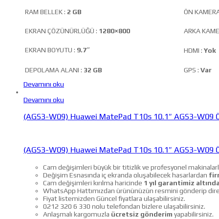
RAM BELLEK :
2 GB
ÖN KAMERA
EKRAN ÇÖZÜNÜRLÜĞÜ :
1280×800
ARKA KAME
EKRAN BOYUTU :
9.7″
HDMI :
Yok
DEPOLAMA ALANI :
32 GB
GPS :
Var
Devamını oku
Devamını oku
(AGS3-W09) Huawei MatePad T10s 10.1″ AGS3-W09 Ö
(AGS3-W09) Huawei MatePad T10s 10.1″ AGS3-W09 Ö
Cam değişimleri büyük bir titizlik ve profesyonel makinalarl
Değişim Esnasında iç ekranda oluşabilecek hasarlardan
fir
Cam değişimleri kırılma haricinde
1 yıl garantimiz altında
WhatsApp Hattımızdan ürününüzün resmini gönderip direkt f
Fiyat listemizden Güncel fiyatlara ulaşabilirsiniz.
0212 320 6 330 nolu telefondan bizlere ulaşabilirsiniz.
Anlaşmalı kargomuzla
ücretsiz gönderim
yapabilirsiniz.