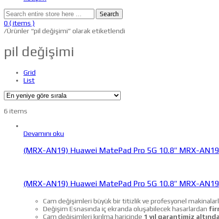
Search
0
( items )
/
Ürünler “pil değişimi” olarak etiketlendi
pil değişimi
Grid
List
6 items
Devamını oku
(MRX-AN19) Huawei MatePad Pro 5G 10.8″ MRX-AN19
(MRX-AN19) Huawei MatePad Pro 5G 10.8″ MRX-AN19
Cam değişimleri büyük bir titizlik ve profesyonel makinalarl
Değişim Esnasında iç ekranda oluşabilecek hasarlardan
fir
Cam değişimleri kırılma haricinde
1 yıl garantimiz altında