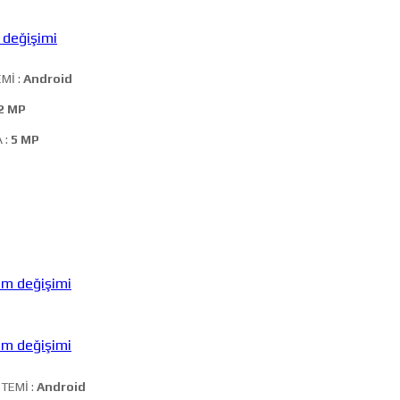
değişimi
Mİ :
Android
2 MP
 :
5 MP
m değişimi
m değişimi
STEMİ :
Android