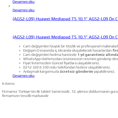
Devamını oku
Devamını oku
(AGS2-L09) Huawei Mediapad T5 10.1″ AGS2-L09 Ön C
(AGS2-L09) Huawei Mediapad T5 10.1″ AGS2-L09 Ön C
Cam değişimleri büyük bir titizlik ve profesyonel makinalarl
Değişim Esnasında iç ekranda oluşabilecek hasarlardan
fir
Cam değişimleri kırılma haricinde
1 yıl garantimiz altında
WhatsApp Hattımızdan ürününüzün resmini gönderip direkt f
Fiyat listemizden Güncel fiyatlara ulaşabilirsiniz.
0212 320 6 330 nolu telefondan bizlere ulaşabilirsiniz.
Anlaşmalı kargomuzla
ücretsiz gönderim
yapabilirsiniz.
Devamını oku
6 items
Firmamız Türkiye’nin ilk tablet tamircisidir. 12. yılımızı doldurmanın g
firmamızın tescilli markasıdır