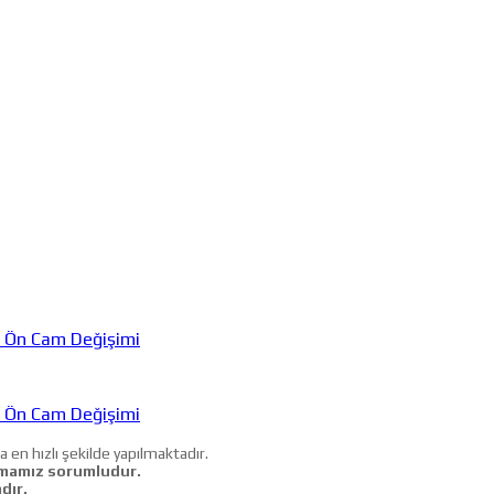
 Ön Cam Değişimi
 Ön Cam Değişimi
a en hızlı şekilde yapılmaktadır.
mamız sorumludur.
dır.