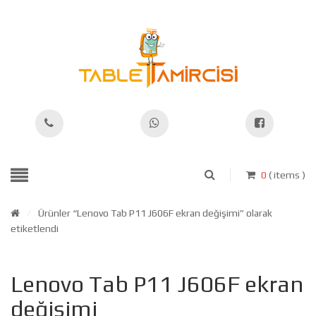
0
( items )
/
Ürünler “Lenovo Tab P11 J606F ekran değişimi” olarak
etiketlendi
Lenovo Tab P11 J606F ekran
değişimi