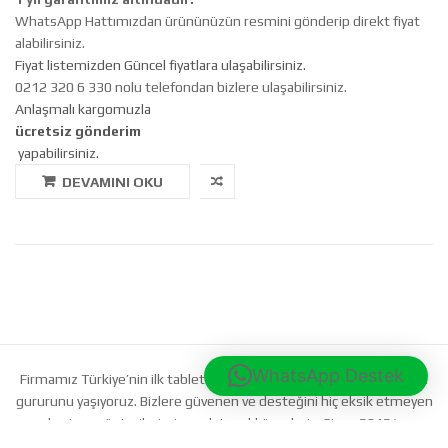
WhatsApp Hattımızdan ürününüzün resmini gönderip direkt fiyat
alabilirsiniz.
Fiyat listemizden Güncel fiyatlara ulaşabilirsiniz.
0212 320 6 330 nolu telefondan bizlere ulaşabilirsiniz.
Anlaşmalı kargomuzla
ücretsiz gönderim
yapabilirsiniz.
DEVAMINI OKU
WhatsApp Destek
Firmamız Türkiye’nin ilk tablet tamircisidir. 12. yılımızı doldurmanın
gururunu yaşıyoruz. Bizlere güvenen ve desteğini hiç eksik etmeyen
bayi ve müşterilerimize çok teşekkür ederiz. Since 2012 \
tablettamircisi.com firmamızın tescilli markasıdır