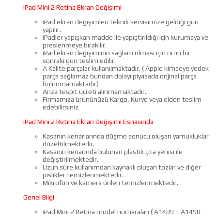
iPad Mini 2 Retina Ekran Değişimi
iPad ekran değişimleri teknik servisimize geldiği gün
yapılır.
iPadler yapışkan madde ile yapıştırıldığı için kurumaya ve
preslenmeye bırakılır.
iPad ekran değişiminin sağlam olması için ürün bir
sonraki gün teslim edilir.
A Kalite parçalar kullanılmaktadır. ( Apple kimseye yedek
parça sağlamaz bundan dolayı piyasada orijinal parça
bulunmamaktadır)
Arıza tespit ücreti alınmamaktadır.
Firmamıza ürününüzü Kargo, Kurye veya elden teslim
edebilirsiniz.
iPad Mini 2 Retina Ekran Değişimi Esnasında
Kasanın kenarlarında düşme sonucu oluşan yamukluklar
düzeltilmektedir.
Kasanın kenarında bulunan plastik çıta yenisi ile
değiştirilmektedir.
Uzun süre kullanımdan kaynaklı oluşan tozlar ve diğer
pislikler temizlenmektedir.
Mikrofon ve kamera önleri temizlenmektedir.
Genel Bilgi
iPad Mini 2 Retina model numaraları ( A1489 – A1490 –