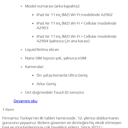
Model numarası (arka kapakta):
iPad Air 11 inç (M2) Wi-Fi modelinde A2902
iPad Air 11 inç (M2) Wi-Fi + Cellular modelinde
A2903
iPad Air 11 inç (M2) Wi-Fi + Cellular modelinde
A2904 (yalnızca Çin ana karası)
Liquid Retina ekran
Nano SIM tepsisi yok, yalnızca eSIM
Kameralar:
Ön: yatay kenarda Ultra Geniş
Arka: Geniş
Üst düğmedeki Touch ID sensörü
Devamını oku
1 item
Firmamız Türkiye’nin ilk tablet tamircisidir. 12. yılımızı doldurmanın
gururunu yaşıyoruz. Bizlere güvenen ve desteğini hiç eksik etmeyen
bayi ve müşterilerimize çok teşekkür ederiz. Since 2012 \