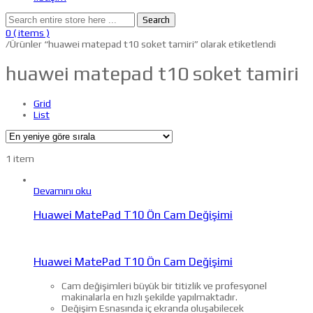
Search
0
( items )
/
Ürünler “huawei matepad t10 soket tamiri” olarak etiketlendi
huawei matepad t10 soket tamiri
Grid
List
1 item
Devamını oku
Huawei MatePad T10 Ön Cam Değişimi
Huawei MatePad T10 Ön Cam Değişimi
Cam değişimleri büyük bir titizlik ve profesyonel
makinalarla en hızlı şekilde yapılmaktadır.
Değişim Esnasında iç ekranda oluşabilecek