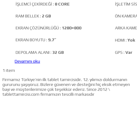
İŞLEMCİ ÇEKİRDEĞİ :
8 CORE
İŞLETİM Sİ
RAM BELLEK :
2 GB
ÖN KAMERA
EKRAN ÇÖZÜNÜRLÜĞÜ :
1280×800
ARKA KAME
EKRAN BOYUTU :
9.7″
HDMI :
Yok
DEPOLAMA ALANI :
32 GB
GPS :
Var
Devamını oku
1 item
Firmamız Türkiye’nin ilk tablet tamircisidir. 12. yılımızı doldurmanın
gururunu yaşıyoruz. Bizlere güvenen ve desteğini hiç eksik etmeyen
bayi ve müşterilerimize çok teşekkür ederiz. Since 2012 \
tablettamircisi.com firmamızın tescilli markasıdır