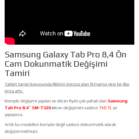
Samsung Galaxy Tab Pro 8,4 Ön
Cam Dokunmatik Değişimi
Tamiri
Tablet tamiri konusunda ilklerin öncüsü olan firmamız yine bir ilke
imza attı.
Komple değişimi yapılan ve ekran fiyatı çok pahalı olan
Samsung
Tab Pro 8.4″ SM-T320
e
kran değişimini sadece
150 TL
ye
yapıyoruz.
Artık bu modelleri komple değil sadece dokunmatik olarak
değiştirmekteyiz.