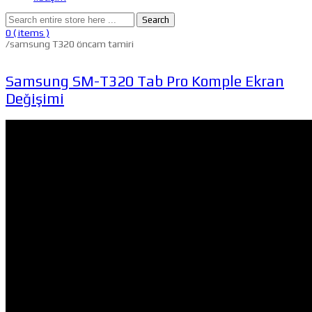
Search
0
( items )
/
samsung T320 öncam tamiri
Samsung SM-T320 Tab Pro Komple Ekran
Değişimi