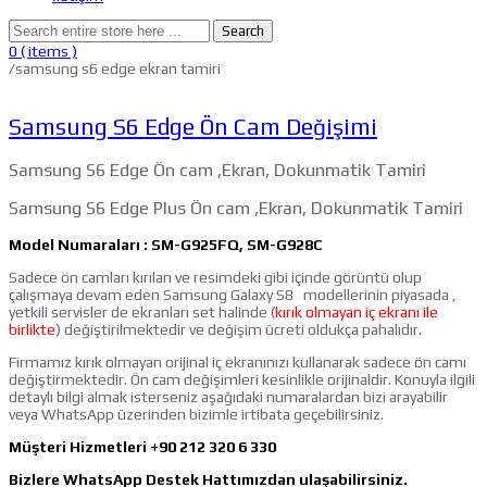
Search
0
( items )
/
samsung s6 edge ekran tamiri
Samsung S6 Edge Ön Cam Değişimi
Samsung S6 Edge Ön cam ,Ekran, Dokunmatik Tamiri
Samsung S6 Edge Plus Ön cam ,Ekran, Dokunmatik Tamiri
Model Numaraları : SM-G925FQ, SM-G928C
Sadece ön camları kırılan ve resimdeki gibi içinde görüntü olup
çalışmaya devam eden Samsung Galaxy S8 modellerinin piyasada ,
yetkili servisler de ekranları set halinde (
kırık olmayan iç ekranı ile
birlikte
) değiştirilmektedir ve değişim ücreti oldukça pahalıdır.
Firmamız kırık olmayan orijinal iç ekranınızı kullanarak sadece ön camı
değiştirmektedir. Ön cam değişimleri kesinlikle orijinaldir. Konuyla ilgili
detaylı bilgi almak isterseniz aşağıdaki numaralardan bizi arayabilir
veya WhatsApp üzerinden bizimle irtibata geçebilirsiniz.
Müşteri Hizmetleri +90 212 320 6 330
Bizlere WhatsApp Destek Hattımızdan ulaşabilirsiniz.