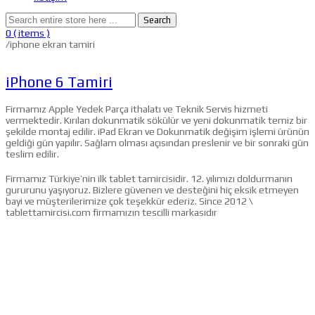
Search
0
( items )
/
iphone ekran tamiri
iPhone 6 Tamiri
Firmamız Apple Yedek Parça ithalatı ve Teknik Servis hizmeti
vermektedir. Kırılan dokunmatik sökülür ve yeni dokunmatik temiz bir
şekilde montaj edilir. iPad Ekran ve Dokunmatik değişim işlemi ürünün
geldiği gün yapılır. Sağlam olması açısından preslenir ve bir sonraki gün
teslim edilir.
Firmamız Türkiye’nin ilk tablet tamircisidir. 12. yılımızı doldurmanın
gururunu yaşıyoruz. Bizlere güvenen ve desteğini hiç eksik etmeyen
bayi ve müşterilerimize çok teşekkür ederiz. Since 2012 \
tablettamircisi.com firmamızın tescilli markasıdır